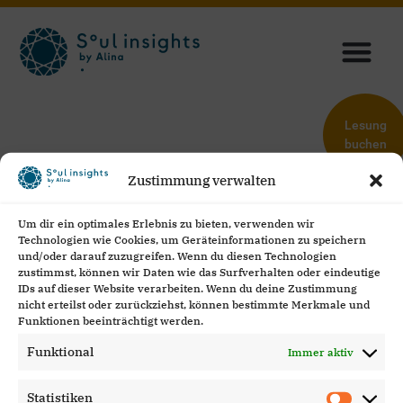
Meine Angebote
Über Mich
Meine Reisen
Term Conditions
Lesung
buchen
Zustimmung verwalten
Socials
Newsletter
buchen
Um dir ein optimales Erlebnis zu bieten, verwenden wir
Technologien wie Cookies, um Geräteinformationen zu speichern
und/oder darauf zuzugreifen. Wenn du diesen Technologien
Dienstleistungen
zustimmst, können wir Daten wie das Surfverhalten oder eindeutige
IDs auf dieser Website verarbeiten. Wenn du deine Zustimmung
Seelenreise
nicht erteilst oder zurückziehst, können bestimmte Merkmale und
Funktionen beeinträchtigt werden.
Akasha Chronik Ausbildung
Funktional
Immer aktiv
Retreats
Statistiken
Meditation