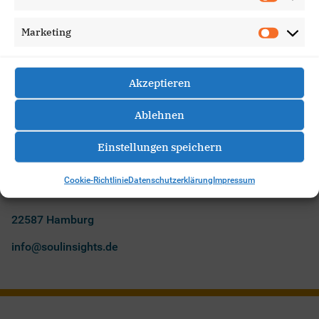
Rechtliches
Marketing
Kontakt
Cookies
Akzeptieren
Impressum
Ablehnen
Datenschutzerklärung
Kontakt
Einstellungen speichern
Soul Insights
Cookie-Richtlinie
Datenschutzerklärung
Impressum
Elbchaussee 489
22587 Hamburg
info@soulinsights.de