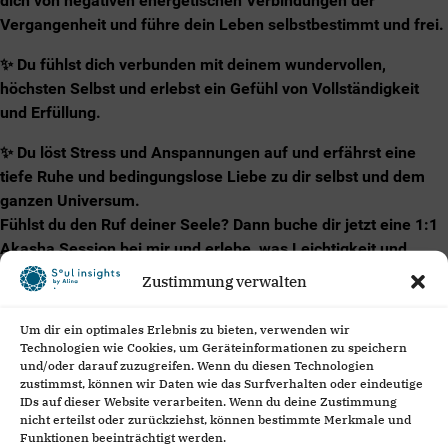
dich von negativen energetischen Verbindungen der
Vergangenheit und führe dein Leben selbstbestimmt und frei.
✨ Du fühlst dich verbunden mit deinem wundervollen,
höchsten Selbst und erlebst ein Gefühl von Vollständigkeit
und Erfüllung.
✨ Du löst Stress und Anspannungen auf und erfährst eine
tiefe Ruhe und bedingungslose Liebe zu dir selbst und dem
ganzen Universum.
Fühlst du den Ruf deiner Seele? Dann buche dir jetzt eine 1:1
Akasha Session bei mir und erlebe, was Leichtigkeit und
Klarheit wirklich bedeutet! Ich freue mich, dich
Zustimmung verwalten
kennenzulernen!
Um dir ein optimales Erlebnis zu bieten, verwenden wir
Technologien wie Cookies, um Geräteinformationen zu speichern
und/oder darauf zuzugreifen. Wenn du diesen Technologien
zustimmst, können wir Daten wie das Surfverhalten oder eindeutige
IDs auf dieser Website verarbeiten. Wenn du deine Zustimmung
nicht erteilst oder zurückziehst, können bestimmte Merkmale und
Datum & Uhrzeit
Funktionen beeinträchtigt werden.